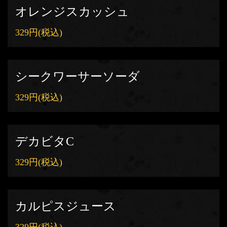
この店舗情報をシェアする
オレンジスカッシュ
329円
(税込)
ドリンク | 居酒屋まんまん 堺筋本町店
大阪府大阪市中央区安土町２-2-10 ２F
https://akr5333630626.owst.jp/drinks
シークワーサーソーダ
お店情報をコピー
329円
(税込)
デカビタC
閉じる
329円
(税込)
カルピスジュース